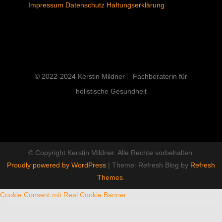
Impressum
Datenschutz
Haftungserklärung
© 2022-2024 Kerstin Mildner ⎸Fachberaterin für
holistische Gesundheit
© Copyright Kerstin Mildner. Alle Rechte vorbehalten.
Proudly powered by WordPress
|
Theme: Refresh Blog by
Refresh
Themes
.
Cookie Consent mit Real Cookie Banner