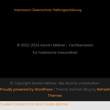
Impressum
Datenschutz
Haftungserklärung
© 2022-2024 Kerstin Mildner ⎸Fachberaterin
für holistische Gesundheit
© Copyright Kerstin Mildner. Alle Rechte vorbehalten.
Proudly powered by WordPress
|
Theme: Refresh Blog by
Refresh
Themes
.
Cookie Consent mit Real Cookie Banner