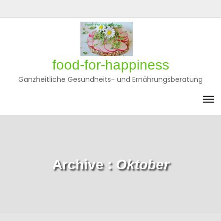
Skip
to
Privatsphäre-
Historie
Einwilligungen
content
Einstellungen
der
widerrufen
ändern
Privatsphäre-
Einstellungen
food-for-happiness
Ganzheitliche Gesundheits- und Ernährungsberatung
Archive :
Oktober