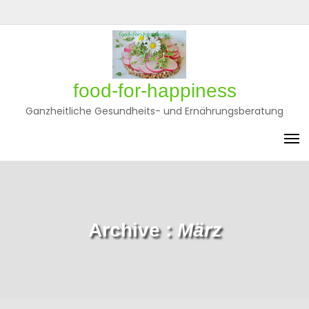
Skip
to
Privatsphäre-
Historie
Einwilligungen
content
Einstellungen
der
widerrufen
ändern
Privatsphäre-
Einstellungen
food-for-happiness
Ganzheitliche Gesundheits- und Ernährungsberatung
Archive :
März