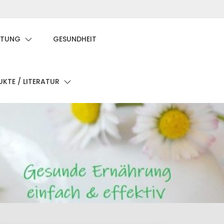
Privatsphäre-
Historie
Einwilligungen
Einstellungen
der
widerrufen
ATUNG
GESUNDHEIT
ändern
Privatsphäre-
Einstellungen
KTE / LITERATUR