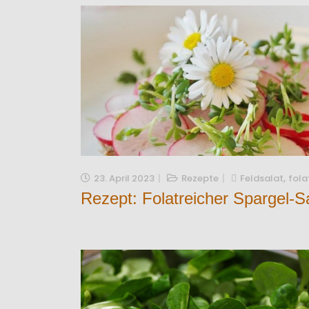
,
23. April 2023
Rezepte
Feldsalat
fola
Rezept: Folatreicher Spargel-S