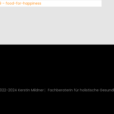
B9 – food-for-happiness
022-2024 Kerstin Mildner ⎸Fachberaterin für holistische Gesund