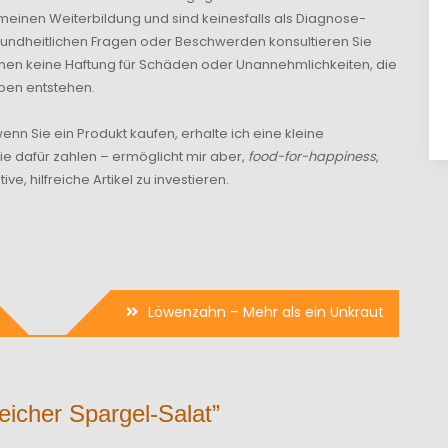
emeinen Weiterbildung und sind keinesfalls als Diagnose-
ndheitlichen Fragen oder Beschwerden konsultieren Sie
hmen keine Haftung für Schäden oder Unannehmlichkeiten, die
ben entstehen.
wenn Sie ein Produkt kaufen, erhalte ich eine kleine
ie dafür zahlen – ermöglicht mir aber,
food-for-happiness
,
ve, hilfreiche Artikel zu investieren.
Löwenzahn – Mehr als ein Unkraut
eicher Spargel-Salat
”