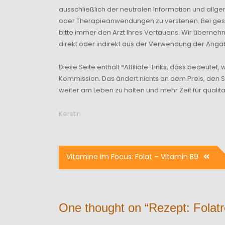
ausschließlich der neutralen Information und allg
oder Therapieanwendungen zu verstehen. Bei gesu
bitte immer den Arzt Ihres Vertauens. Wir überne
direkt oder indirekt aus der Verwendung der Anga
Diese Seite enthält *Affiliate-Links, dass bedeutet, 
Kommission. Das ändert nichts an dem Preis, den S
weiter am Leben zu halten und mehr Zeit für qualitati
Kerstin
Beitragsnavigation
Vitamine im Focus: Folat – Vitamin B9
One thought on “
Rezept: Folatr