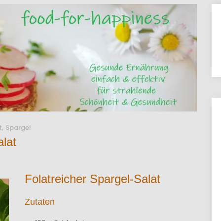
,
t
Spargel
alat
Folatreicher Spargel-Salat
Zutaten