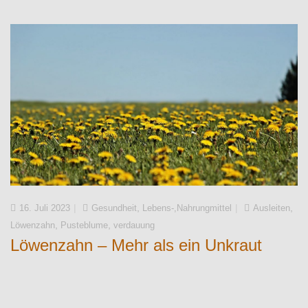
,
,
16. Juli 2023
Gesundheit
Lebens-,Nahrungmittel
Ausleiten
,
,
Löwenzahn
Pusteblume
verdauung
Löwenzahn – Mehr als ein Unkraut