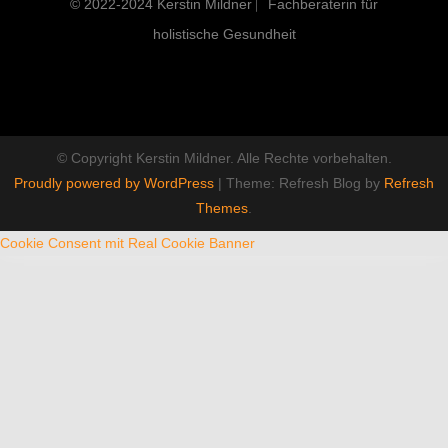
© 2022-2024 Kerstin Mildner ⎸Fachberaterin für
holistische Gesundheit
© Copyright Kerstin Mildner. Alle Rechte vorbehalten.
Proudly powered by WordPress
|
Theme: Refresh Blog by
Refresh
Themes
.
Cookie Consent mit Real Cookie Banner