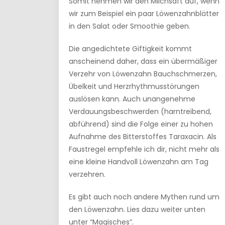
Somit nehmen wir den Milchsaft auf, wenn
wir zum Beispiel ein paar Löwenzahnblätter
in den Salat oder Smoothie geben.
Die angedichtete Giftigkeit kommt
anscheinend daher, dass ein übermäßiger
Verzehr von Löwenzahn Bauchschmerzen,
Übelkeit und Herzrhythmusstörungen
auslösen kann. Auch unangenehme
Verdauungsbeschwerden (harntreibend,
abführend) sind die Folge einer zu hohen
Aufnahme des Bitterstoffes Taraxacin. Als
Faustregel empfehle ich dir, nicht mehr als
eine kleine Handvoll Löwenzahn am Tag
verzehren.
Es gibt auch noch andere Mythen rund um
den Löwenzahn. Lies dazu weiter unten
unter “Magisches”.