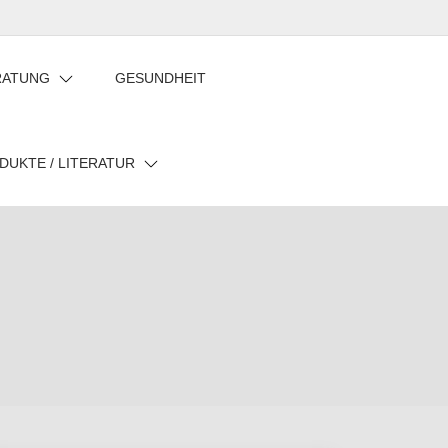
Privatsphäre-
Historie
Einwilligungen
Einstellungen
der
widerrufen
RATUNG
GESUNDHEIT
ändern
Privatsphäre-
Einstellungen
DUKTE / LITERATUR