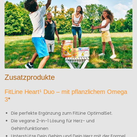
Zusatzprodukte
FitLine Heart¹ Duo – mit pflanzlichem Omega
3
*
Die perfekte Ergänzung zum FitLine OptimalSet.
Die vegane 2-in-1 Lösung für Herz- und
Gehirnfunktionen
Unterstütze Dein Gehirn und Dein Herz mit der Formel,