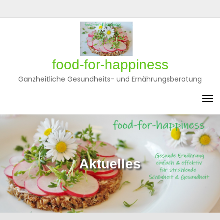
Skip
to
Privatsphäre-
Historie
Einwilligungen
content
Einstellungen
der
widerrufen
ändern
Privatsphäre-
Einstellungen
food-for-happiness
Ganzheitliche Gesundheits- und Ernährungsberatung
Aktuelles