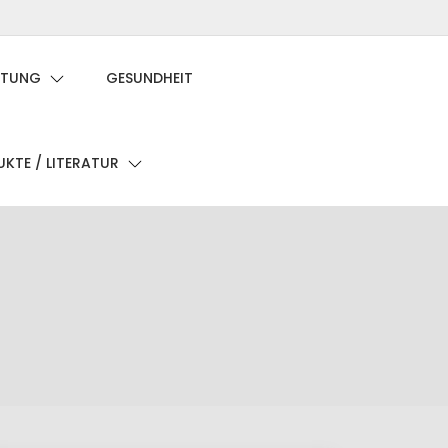
Privatsphäre-
Historie
Einwilligungen
Einstellungen
der
widerrufen
ATUNG
GESUNDHEIT
ändern
Privatsphäre-
Einstellungen
KTE / LITERATUR