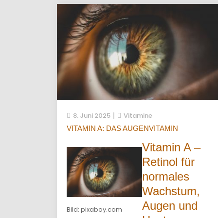
8. Juni 2025
Vitamine
VITAMIN A: DAS AUGENVITAMIN
Vitamin A –
Retinol für
normales
Wachstum,
Augen und
Bild: pixabay.com