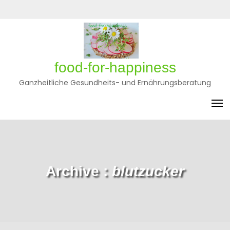
Skip
to
Privatsphäre-
Historie
Einwilligungen
content
Einstellungen
der
widerrufen
ändern
Privatsphäre-
Einstellungen
food-for-happiness
Ganzheitliche Gesundheits- und Ernährungsberatung
Archive :
blutzucker