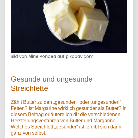
Bild von Aline Poncea auf pixabay.com
Gesunde und ungesunde
Streichfette
Zählt Butter zu den „gesunden“ oder „ungesunden“
Fetten? Ist Margarine wirklich gesünder als Butter? In
diesem Beitrag erläutere ich dir die verschiedenen
Herstellungsverfahren von Butter und Margarine.
Welches Streichfett „gesünder“ ist, ergibt sich dann
ganz von selbst.