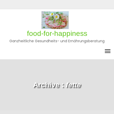
Skip
to
Privatsphäre-
Historie
Einwilligungen
content
Einstellungen
der
widerrufen
ändern
Privatsphäre-
Einstellungen
food-for-happiness
Ganzheitliche Gesundheits- und Ernährungsberatung
Archive :
fette