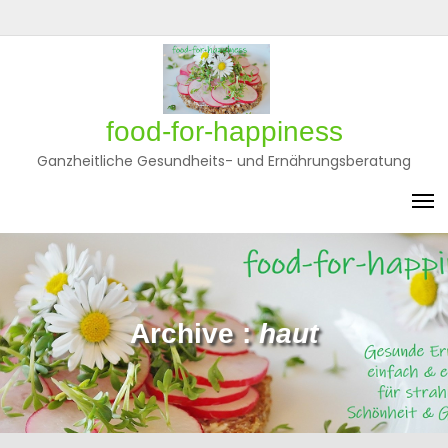
Skip
to
Privatsphäre-
Historie
Einwilligungen
content
Einstellungen
der
widerrufen
ändern
Privatsphäre-
Einstellungen
food-for-happiness
Ganzheitliche Gesundheits- und Ernährungsberatung
Archive :
haut