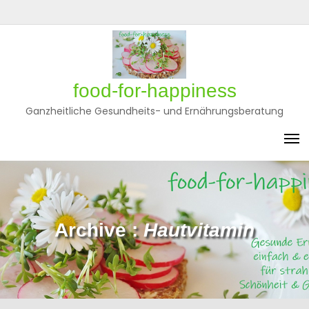
Skip
to
Privatsphäre-
Historie
Einwilligungen
content
Einstellungen
der
widerrufen
ändern
Privatsphäre-
Einstellungen
food-for-happiness
Ganzheitliche Gesundheits- und Ernährungsberatung
Archive :
Hautvitamin