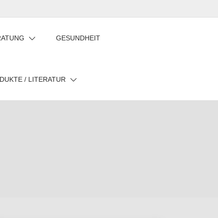
Privatsphäre-
Historie
Einwilligungen
Einstellungen
der
widerrufen
RATUNG
GESUNDHEIT
ändern
Privatsphäre-
Einstellungen
DUKTE / LITERATUR