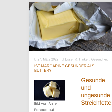
,
27. März 2022
Essen & Trinken
Gesundheit
IST MARGARINE GESÜNDER ALS
BUTTER?
Gesunde
und
ungesunde
Streichfette
Bild von Aline
Poncea auf