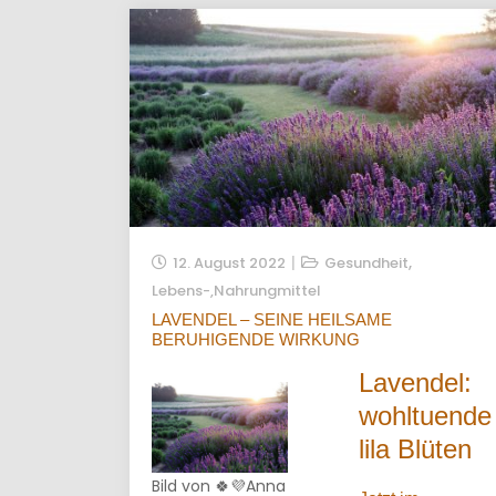
,
12. August 2022
Gesundheit
Lebens-,Nahrungmittel
LAVENDEL – SEINE HEILSAME
BERUHIGENDE WIRKUNG
Lavendel:
wohltuende
lila Blüten
Bild von 🍀💜Anna