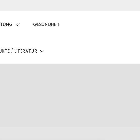
Privatsphäre-
Historie
Einwilligungen
Einstellungen
der
widerrufen
ATUNG
GESUNDHEIT
ändern
Privatsphäre-
Einstellungen
KTE / LITERATUR