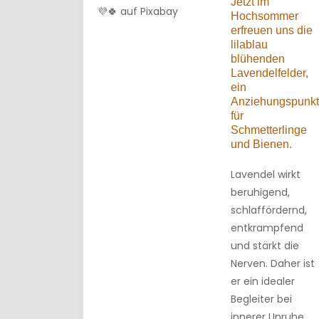
Jetzt im
💜🍀 auf Pixabay
Hochsommer
erfreuen uns die
lilablau
blühenden
Lavendelfelder,
ein
Anziehungspunkt
für
Schmetterlinge
und Bienen.
Lavendel wirkt
beruhigend,
schlaffördernd,
entkrampfend
und stärkt die
Nerven. Daher ist
er ein idealer
Begleiter bei
innerer Unruhe