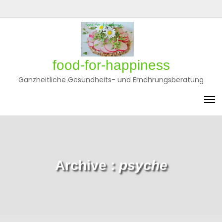
Skip
to
Privatsphäre-
Historie
Einwilligungen
content
Einstellungen
der
widerrufen
ändern
Privatsphäre-
Einstellungen
food-for-happiness
Ganzheitliche Gesundheits- und Ernährungsberatung
Archive :
psyche