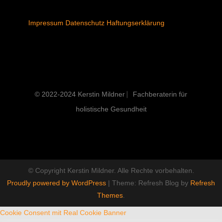
Impressum
Datenschutz
Haftungserklärung
© 2022-2024 Kerstin Mildner ⎸Fachberaterin für
holistische Gesundheit
© Copyright Kerstin Mildner. Alle Rechte vorbehalten.
Proudly powered by WordPress
|
Theme: Refresh Blog by
Refresh
Themes
.
Cookie Consent mit Real Cookie Banner