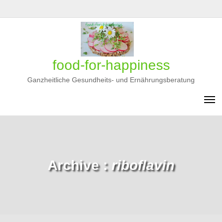
Skip
Privatsphäre-
Historie
Einwilligungen
to
content
Einstellungen
der
widerrufen
ändern
Privatsphäre-
Einstellungen
food-for-happiness
Ganzheitliche Gesundheits- und Ernährungsberatung
Archive :
riboflavin