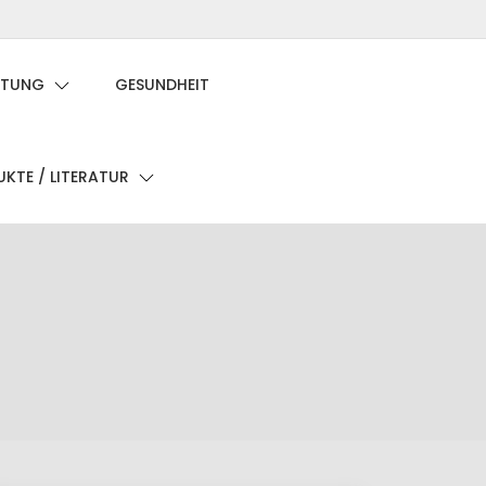
Privatsphäre-
Historie
Einwilligungen
Einstellungen
der
widerrufen
ATUNG
GESUNDHEIT
ändern
Privatsphäre-
Einstellungen
KTE / LITERATUR