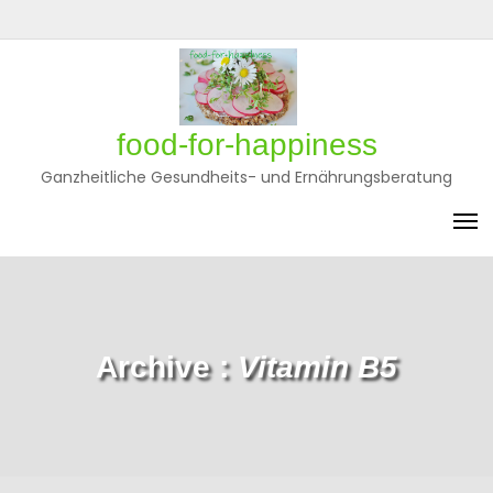
Skip
to
Privatsphäre-
Historie
Einwilligungen
content
Einstellungen
der
widerrufen
ändern
Privatsphäre-
Einstellungen
food-for-happiness
Ganzheitliche Gesundheits- und Ernährungsberatung
Archive :
Vitamin B5