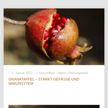
,
2. Januar 2023
Gesundheit
Lebens-,Nahrungmittel
GRANATAPFEL – STÄRKT GEFÄSSE UND I
MMUNSYTEM