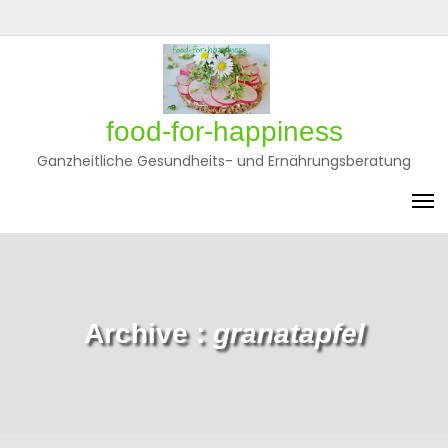
Skip
to
Privatsphäre-
Historie
Einwilligungen
content
Einstellungen
der
widerrufen
ändern
Privatsphäre-
Einstellungen
food-for-happiness
Ganzheitliche Gesundheits- und Ernährungsberatung
Archive :
granatapfel