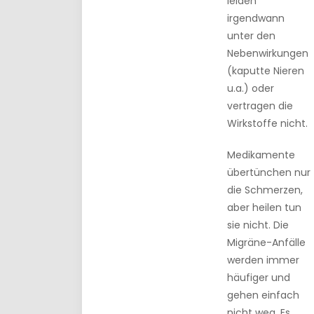
leiden
irgendwann
unter den
Nebenwirkungen
(kaputte Nieren
u.a.) oder
vertragen die
Wirkstoffe nicht.
Medikamente
übertünchen nur
die Schmerzen,
aber heilen tun
sie nicht. Die
Migräne-Anfälle
werden immer
häufiger und
gehen einfach
nicht weg. Es