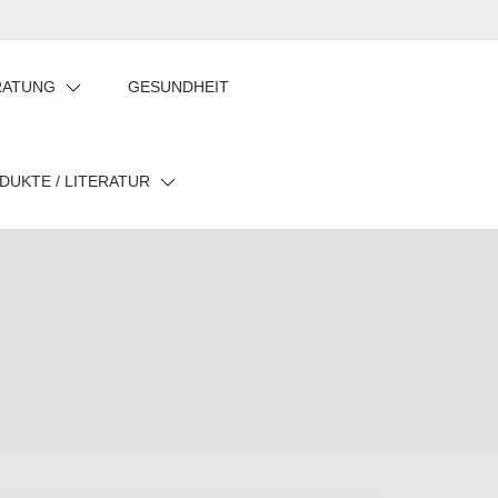
Privatsphäre-
Historie
Einwilligungen
Einstellungen
der
widerrufen
RATUNG
GESUNDHEIT
ändern
Privatsphäre-
Einstellungen
DUKTE / LITERATUR