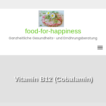
Skip
to
Privatsphäre-
Historie
Einwilligungen
content
Einstellungen
der
widerrufen
ändern
Privatsphäre-
Einstellungen
food-for-happiness
Ganzheitliche Gesundheits- und Ernährungsberatung
Vitamin B12 (Cobalamin)