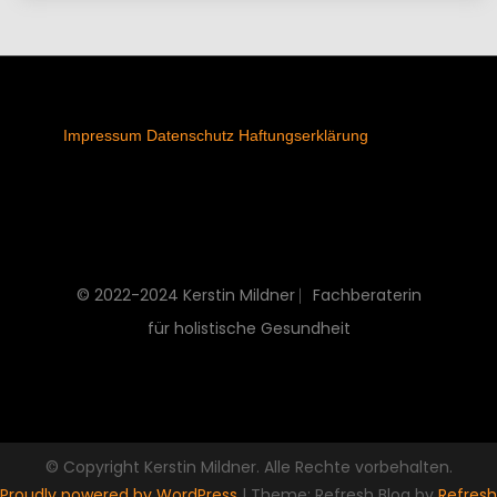
Impressum
Datenschutz
Haftungserklärung
© 2022-2024 Kerstin Mildner ⎸Fachberaterin
für holistische Gesundheit
© Copyright Kerstin Mildner. Alle Rechte vorbehalten.
Proudly powered by WordPress
|
Theme: Refresh Blog by
Refresh